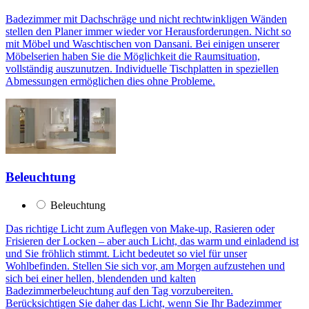
Badezimmer mit Dachschräge und nicht rechtwinkligen Wänden
stellen den Planer immer wieder vor Herausforderungen. Nicht so
mit Möbel und Waschtischen von Dansani. Bei einigen unserer
Möbelserien haben Sie die Möglichkeit die Raumsituation,
vollständig auszunutzen. Individuelle Tischplatten in speziellen
Abmessungen ermöglichen dies ohne Probleme.
Beleuchtung
Beleuchtung
Das richtige Licht zum Auflegen von Make-up, Rasieren oder
Frisieren der Locken – aber auch Licht, das warm und einladend ist
und Sie fröhlich stimmt. Licht bedeutet so viel für unser
Wohlbefinden. Stellen Sie sich vor, am Morgen aufzustehen und
sich bei einer hellen, blendenden und kalten
Badezimmerbeleuchtung auf den Tag vorzubereiten.
Berücksichtigen Sie daher das Licht, wenn Sie Ihr Badezimmer