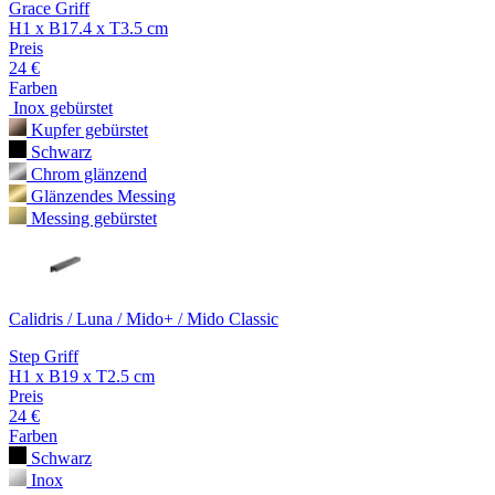
Grace Griff
H1 x B17.4 x T3.5 cm
Preis
24 €
Farben
Inox gebürstet
Kupfer gebürstet
Schwarz
Chrom glänzend
Glänzendes Messing
Messing gebürstet
Calidris / Luna / Mido+ / Mido Classic
Step Griff
H1 x B19 x T2.5 cm
Preis
24 €
Farben
Schwarz
Inox