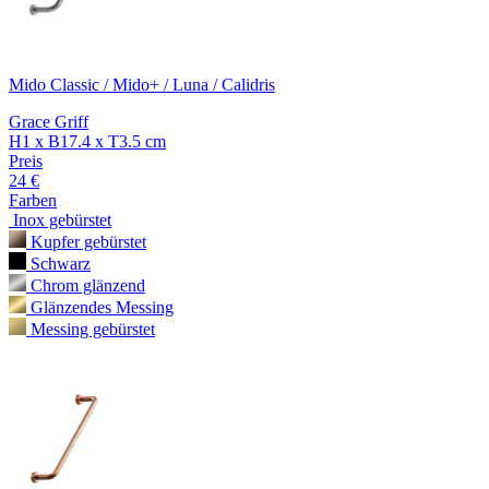
Mido Classic / Mido+ / Luna / Calidris
Grace Griff
H1 x B17.4 x T3.5 cm
Preis
24 €
Farben
Inox gebürstet
Kupfer gebürstet
Schwarz
Chrom glänzend
Glänzendes Messing
Messing gebürstet