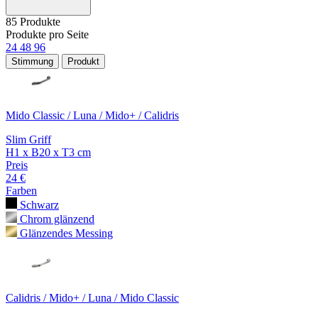
85 Produkte
Produkte pro Seite
24
48
96
Stimmung
Produkt
Mido Classic / Luna / Mido+ / Calidris
Slim Griff
H1 x B20 x T3 cm
Preis
24 €
Farben
Schwarz
Chrom glänzend
Glänzendes Messing
Calidris / Mido+ / Luna / Mido Classic