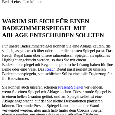
Bedarf einstellen können.
WARUM SIE SICH FÜR EINEN
BADEZIMMERSPIEGEL MIT
ABLAGE ENTSCHEIDEN SOLLTEN
Für unsere Badezimmerspiegel können Sie eine Ablage kaufen, die
seitlich, assymetrisch über oder unter die meisten Spiegel passt. Das
Reach-Regal kann über unsere rahmenlosen Spiegeln als optisches
Highlight angebracht werden, so dass Sie mit einem
Badezimmerspiegel mit Regal eine praktische Lösung haben für Ihre
Brille oder eine Vase. Das
Reach
Regal passt perfekt zu unseren
Badezimmerspiegeln, sein schlichter Stil ist eine tolle Ergänzung für
Ihr Badezimmer.
Sie können auch unseren schönen
Present-Spiegel
verwenden,
wenn Sie einen Spiegel mit Ablage suchen. Dieser runde Spiegel ist
in einem hellen Grauton getönt, und am Spiegel selbst ist eine
Ablage angebracht, auf der Sie kleine Dekorationen platzieren
können. Der runde Present-Spiegel kann allein an der Wand
verwendet werden, aber auch halb hinter dem Corona-Spiegel
platziert werden, um einen schönen und stilvollen Effekt im