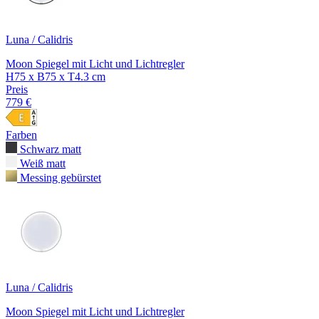
Luna / Calidris
Moon Spiegel mit Licht und Lichtregler
H75 x B75 x T4.3 cm
Preis
779 €
Farben
Schwarz matt
Weiß matt
Messing gebürstet
Luna / Calidris
Moon Spiegel mit Licht und Lichtregler