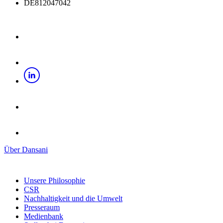
DE812047042
Über Dansani
Unsere Philosophie
CSR
Nachhaltigkeit und die Umwelt
Presseraum
Medienbank