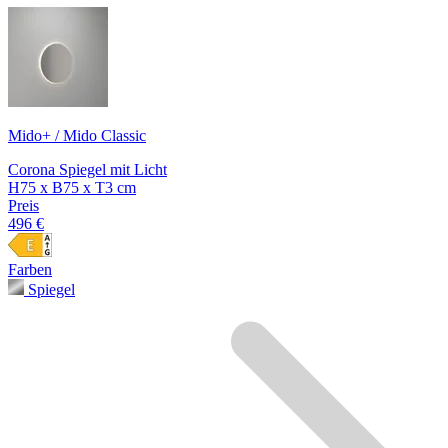
Mido+ / Mido Classic
Corona Spiegel mit Licht
H75 x B75 x T3 cm
Preis
496 €
Farben
Spiegel