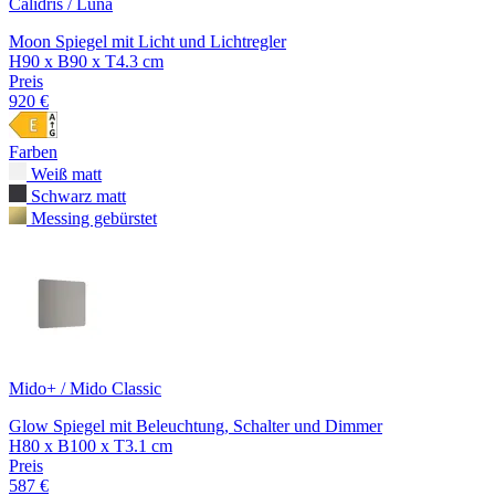
Calidris / Luna
Moon Spiegel mit Licht und Lichtregler
H90 x B90 x T4.3 cm
Preis
920 €
Farben
Weiß matt
Schwarz matt
Messing gebürstet
Mido+ / Mido Classic
Glow Spiegel mit Beleuchtung, Schalter und Dimmer
H80 x B100 x T3.1 cm
Preis
587 €