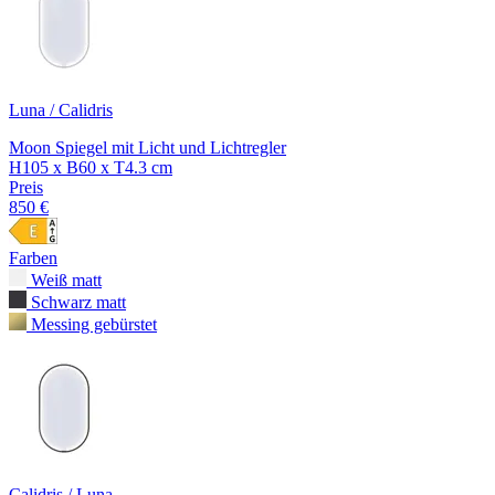
Luna / Calidris
Moon Spiegel mit Licht und Lichtregler
H105 x B60 x T4.3 cm
Preis
850 €
Farben
Weiß matt
Schwarz matt
Messing gebürstet
Calidris / Luna