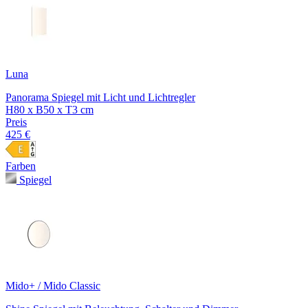
Luna
Panorama Spiegel mit Licht und Lichtregler
H80 x B50 x T3 cm
Preis
425 €
Farben
Spiegel
Mido+ / Mido Classic