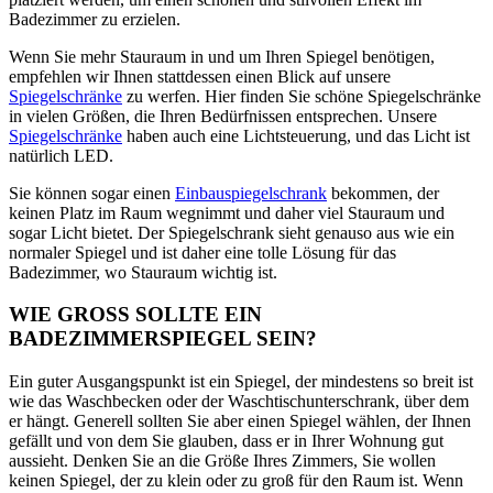
Badezimmer zu erzielen.
Wenn Sie mehr Stauraum in und um Ihren Spiegel benötigen,
empfehlen wir Ihnen stattdessen einen Blick auf unsere
Spiegelschränke
zu werfen. Hier finden Sie schöne Spiegelschränke
in vielen Größen, die Ihren Bedürfnissen entsprechen. Unsere
Spiegelschränke
haben auch eine Lichtsteuerung, und das Licht ist
natürlich LED.
Sie können sogar einen
Einbauspiegelschrank
bekommen, der
keinen Platz im Raum wegnimmt und daher viel Stauraum und
sogar Licht bietet. Der Spiegelschrank sieht genauso aus wie ein
normaler Spiegel und ist daher eine tolle Lösung für das
Badezimmer, wo Stauraum wichtig ist.
WIE GROSS SOLLTE EIN
BADEZIMMERSPIEGEL SEIN?
Ein guter Ausgangspunkt ist ein Spiegel, der mindestens so breit ist
wie das Waschbecken oder der Waschtischunterschrank, über dem
er hängt. Generell sollten Sie aber einen Spiegel wählen, der Ihnen
gefällt und von dem Sie glauben, dass er in Ihrer Wohnung gut
aussieht. Denken Sie an die Größe Ihres Zimmers, Sie wollen
keinen Spiegel, der zu klein oder zu groß für den Raum ist. Wenn