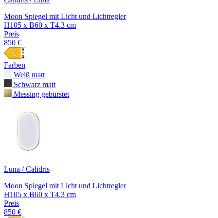
Moon Spiegel mit Licht und Lichtregler
H105 x B60 x T4.3 cm
Preis
850 €
Farben
Weiß matt
Schwarz matt
Messing gebürstet
Luna / Calidris
Moon Spiegel mit Licht und Lichtregler
H105 x B60 x T4.3 cm
Preis
850 €