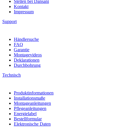
Stellen bei Dansani
Kontakt
Impressum
Support
Händlersuche
FAQ
Garantie
Montagevideos
Deklarationen
Durchbohrung
Technisch
Produktinformationen
Installationsmaße
Montageanleitungen
Pflegeanleitungen
Energielabel
Bestellformular
Elektronische Daten