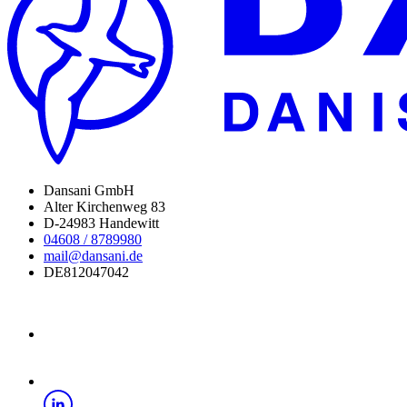
Dansani GmbH
Alter Kirchenweg 83
D-24983 Handewitt
04608 / 8789980
mail@dansani.de
DE812047042