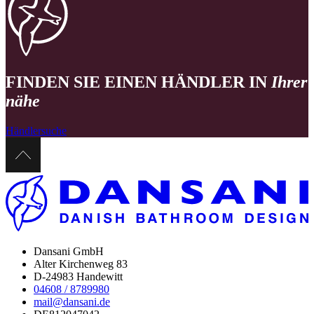
FINDEN SIE EINEN HÄNDLER IN
Ihrer
nähe
Händlersuche
Dansani GmbH
Alter Kirchenweg 83
D-24983 Handewitt
04608 / 8789980
mail@dansani.de