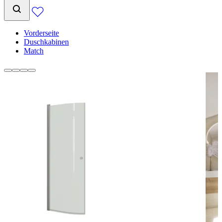
Vorderseite
Duschkabinen
Match