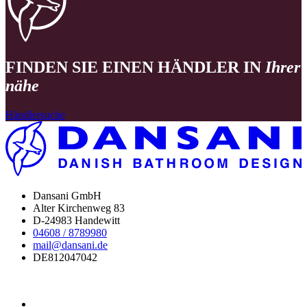
FINDEN SIE EINEN HÄNDLER IN
Ihrer
nähe
Händlersuche
Dansani GmbH
Alter Kirchenweg 83
D-24983 Handewitt
04608 / 8789980
mail@dansani.de
DE812047042