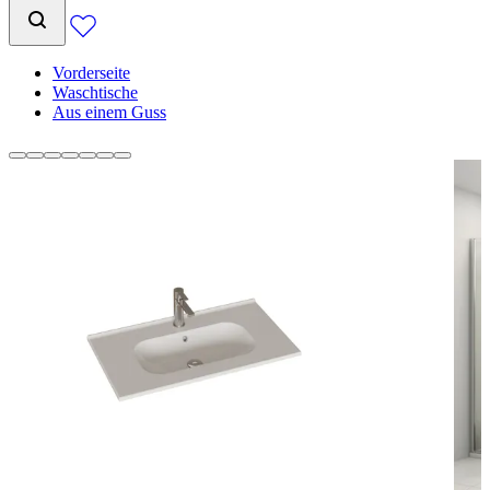
Vorderseite
Waschtische
Aus einem Guss