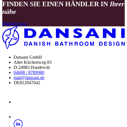
FINDEN SIE EINEN HÄNDLER IN
Ihrer
nähe
Händlersuche
Dansani GmbH
Alter Kirchenweg 83
D-24983 Handewitt
04608 / 8789980
mail@dansani.de
DE812047042