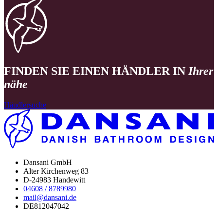
FINDEN SIE EINEN HÄNDLER IN
Ihrer
nähe
Händlersuche
Dansani GmbH
Alter Kirchenweg 83
D-24983 Handewitt
04608 / 8789980
mail@dansani.de
DE812047042