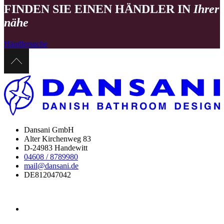
FINDEN SIE EINEN HÄNDLER IN
Ihrer
nähe
Händlersuche
Dansani GmbH
Alter Kirchenweg 83
D-24983 Handewitt
04608 / 8789980
mail@dansani.de
DE812047042