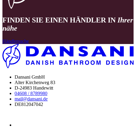
FINDEN SIE EINEN HÄNDLER IN
Ihrer
nähe
Händlersuche
Dansani GmbH
Alter Kirchenweg 83
D-24983 Handewitt
04608 / 8789980
mail@dansani.de
DE812047042