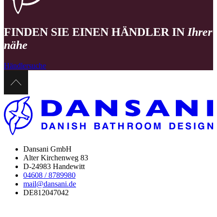
FINDEN SIE EINEN HÄNDLER IN
Ihrer
nähe
Händlersuche
Dansani GmbH
Alter Kirchenweg 83
D-24983 Handewitt
04608 / 8789980
mail@dansani.de
DE812047042