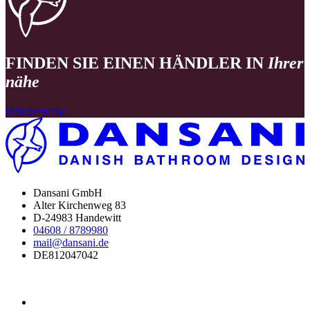
FINDEN SIE EINEN HÄNDLER IN
Ihrer
nähe
Händlersuche
Dansani GmbH
Alter Kirchenweg 83
D-24983 Handewitt
04608 / 8789980
mail@dansani.de
DE812047042