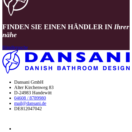
FINDEN SIE EINEN HÄNDLER IN
Ihrer
nähe
Händlersuche
Dansani GmbH
Alter Kirchenweg 83
D-24983 Handewitt
04608 / 8789980
mail@dansani.de
DE812047042