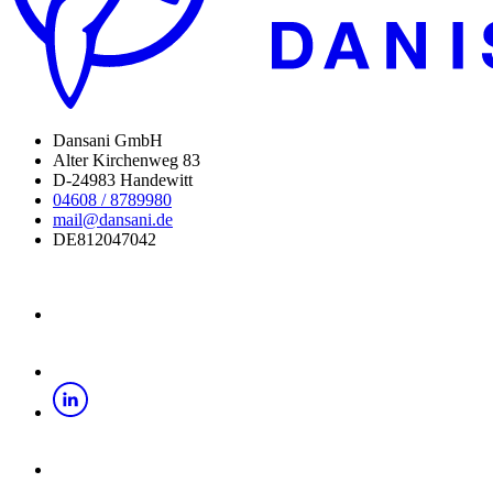
Dansani GmbH
Alter Kirchenweg 83
D-24983 Handewitt
04608 / 8789980
mail@dansani.de
DE812047042