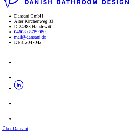
Dansani GmbH
Alter Kirchenweg 83
D-24983 Handewitt
04608 / 8789980
mail@dansani.de
DE812047042
Über Dansani