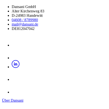
Dansani GmbH
Alter Kirchenweg 83
D-24983 Handewitt
04608 / 8789980
mail@dansani.de
DE812047042
Über Dansani