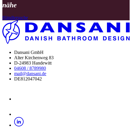
nähe
Händlersuche
Dansani GmbH
Alter Kirchenweg 83
D-24983 Handewitt
04608 / 8789980
mail@dansani.de
DE812047042