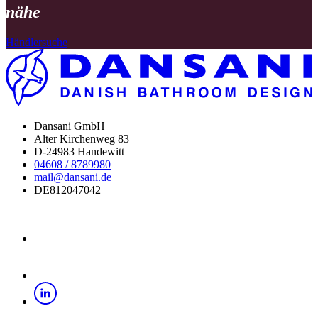
nähe
Händlersuche
Dansani GmbH
Alter Kirchenweg 83
D-24983 Handewitt
04608 / 8789980
mail@dansani.de
DE812047042