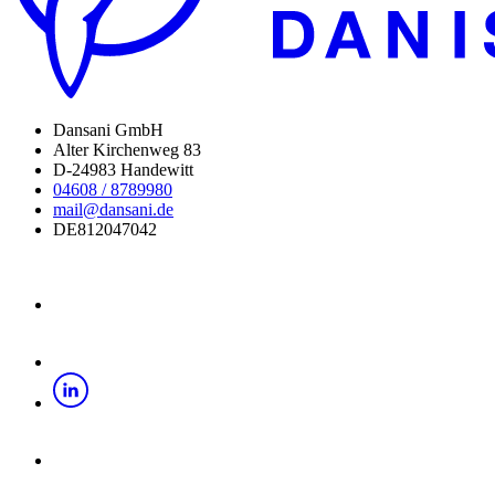
Dansani GmbH
Alter Kirchenweg 83
D-24983 Handewitt
04608 / 8789980
mail@dansani.de
DE812047042