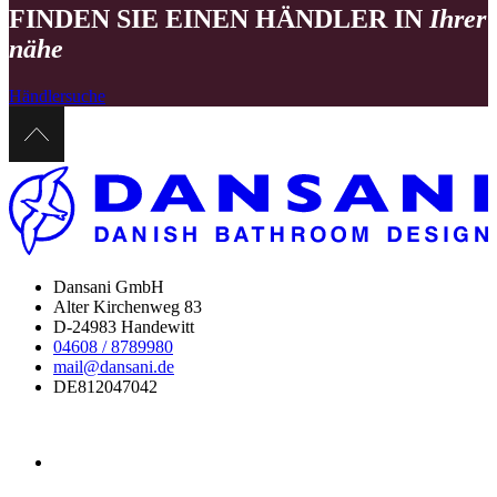
FINDEN SIE EINEN HÄNDLER IN
Ihrer
nähe
Händlersuche
Dansani GmbH
Alter Kirchenweg 83
D-24983 Handewitt
04608 / 8789980
mail@dansani.de
DE812047042