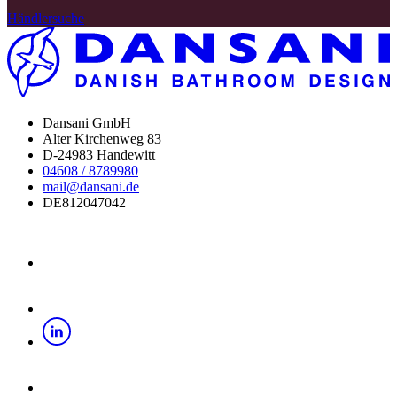
Händlersuche
Dansani GmbH
Alter Kirchenweg 83
D-24983 Handewitt
04608 / 8789980
mail@dansani.de
DE812047042