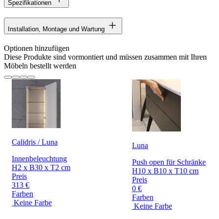
Spezifikationen
Installation, Montage und Wartung
Optionen hinzufügen
Diese Produkte sind vormontiert und müssen zusammen mit Ihren
Möbeln bestellt werden
Calidris / Luna
Luna
Innenbeleuchtung
Push open für Schränke
H2 x B30 x T2 cm
H10 x B10 x T10 cm
Preis
Preis
313 €
0 €
Farben
Farben
Keine Farbe
Keine Farbe