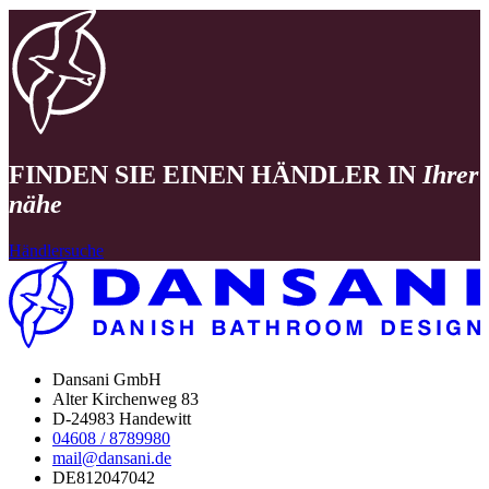
FINDEN SIE EINEN HÄNDLER IN
Ihrer
nähe
Händlersuche
Dansani GmbH
Alter Kirchenweg 83
D-24983 Handewitt
04608 / 8789980
mail@dansani.de
DE812047042