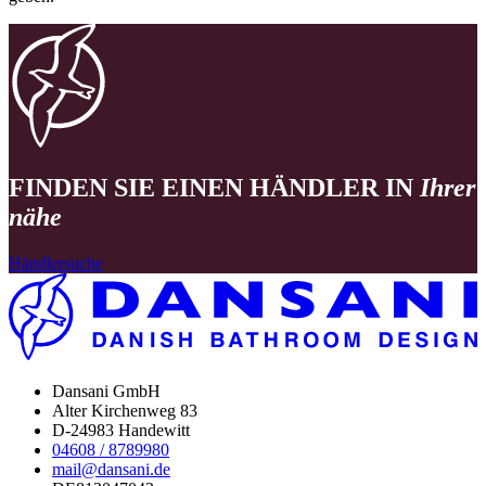
FINDEN SIE EINEN HÄNDLER IN
Ihrer
nähe
Händlersuche
Dansani GmbH
Alter Kirchenweg 83
D-24983 Handewitt
04608 / 8789980
mail@dansani.de