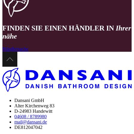
FINDEN SIE EINEN HÄNDLER IN
Ihrer
nähe
Händlersuche
Dansani GmbH
Alter Kirchenweg 83
D-24983 Handewitt
04608 / 8789980
mail@dansani.de
DE812047042