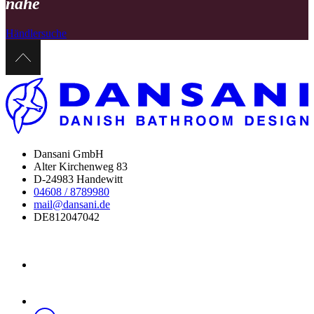
nähe
Händlersuche
Dansani GmbH
Alter Kirchenweg 83
D-24983 Handewitt
04608 / 8789980
mail@dansani.de
DE812047042