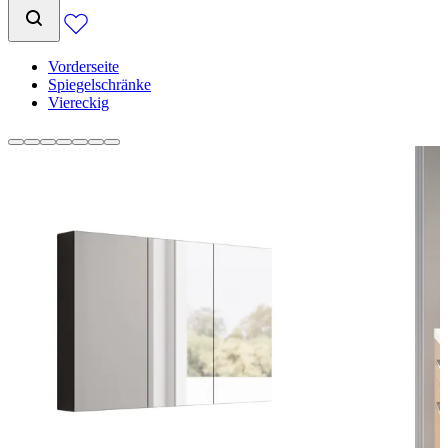
Vorderseite
Spiegelschränke
Viereckig