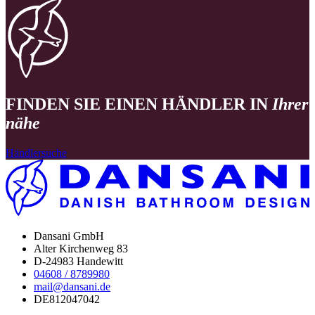
FINDEN SIE EINEN HÄNDLER IN
Ihrer
nähe
Händlersuche
Dansani GmbH
Alter Kirchenweg 83
D-24983 Handewitt
04608 / 8789980
mail@dansani.de
DE812047042