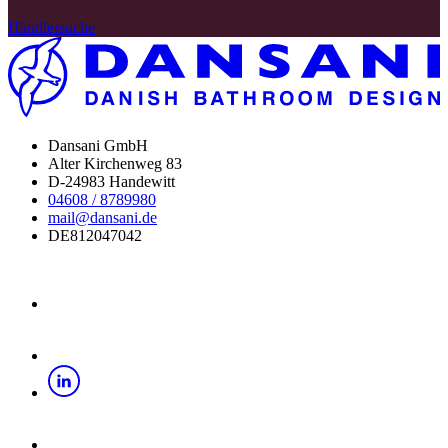
Händlersuche
Dansani GmbH
Alter Kirchenweg 83
D-24983 Handewitt
04608 / 8789980
mail@dansani.de
DE812047042