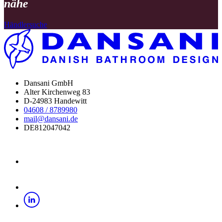
nähe
Händlersuche
Dansani GmbH
Alter Kirchenweg 83
D-24983 Handewitt
04608 / 8789980
mail@dansani.de
DE812047042