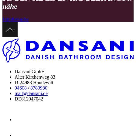
nähe
Händlersuche
Dansani GmbH
Alter Kirchenweg 83
D-24983 Handewitt
04608 / 8789980
mail@dansani.de
DE812047042