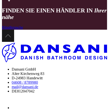
FINDEN SIE EINEN HÄNDLER IN
Ihrer
nähe
Händlersuche
Dansani GmbH
Alter Kirchenweg 83
D-24983 Handewitt
04608 / 8789980
mail@dansani.de
DE812047042