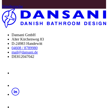
Händlersuche
Dansani GmbH
Alter Kirchenweg 83
D-24983 Handewitt
04608 / 8789980
mail@dansani.de
DE812047042