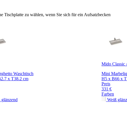
e Tischplatte zu wählen, wenn Sie sich für ein Aufsatzbecken
Mido Classic 
rghetto Waschtisch
Mini Marbeli
2.7 x T38.2 cm
H5 x B66 x 
Preis
331 €
Farben
 glänzend
Weiß glän