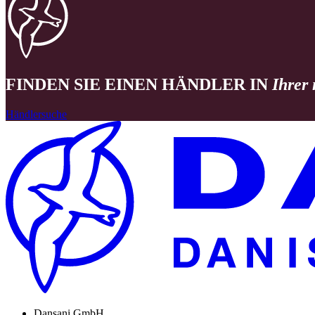
FINDEN SIE EINEN HÄNDLER IN
Ihrer
Händlersuche
Dansani GmbH