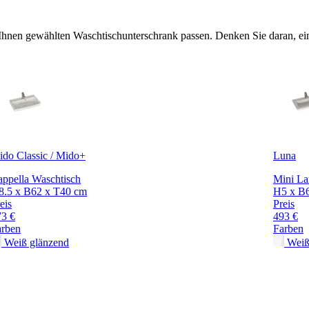
 Ihnen gewählten Waschtischunterschrank passen. Denken Sie daran, ein
do Classic / Mido+
Luna
ppella Waschtisch
Mini La
8.5 x B62 x T40 cm
H5 x B6
eis
Preis
73 €
493 €
arben
Farben
Weiß glänzend
Weiß