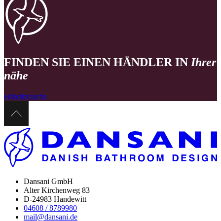
FINDEN SIE EINEN HÄNDLER IN
Ihrer
nähe
Händlersuche
Dansani GmbH
Alter Kirchenweg 83
D-24983 Handewitt
04608 / 8789980
mail@dansani.de