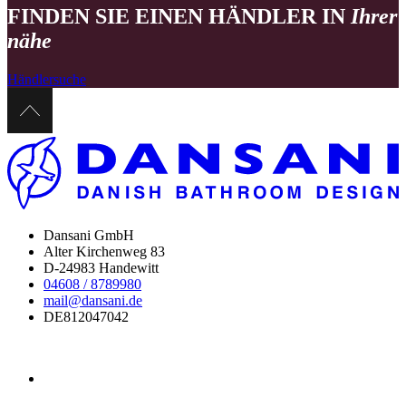
FINDEN SIE EINEN HÄNDLER IN
Ihrer
nähe
Händlersuche
Dansani GmbH
Alter Kirchenweg 83
D-24983 Handewitt
04608 / 8789980
mail@dansani.de
DE812047042