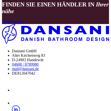
FINDEN SIE EINEN HÄNDLER IN
Ihrer
nähe
Händlersuche
Dansani GmbH
Alter Kirchenweg 83
D-24983 Handewitt
04608 / 8789980
mail@dansani.de
DE812047042