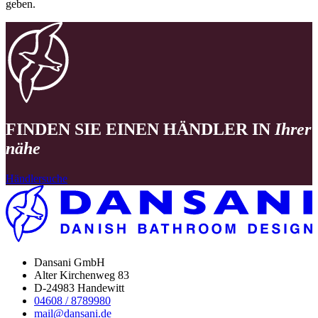
geben.
FINDEN SIE EINEN HÄNDLER IN
Ihrer
nähe
Händlersuche
Dansani GmbH
Alter Kirchenweg 83
D-24983 Handewitt
04608 / 8789980
mail@dansani.de