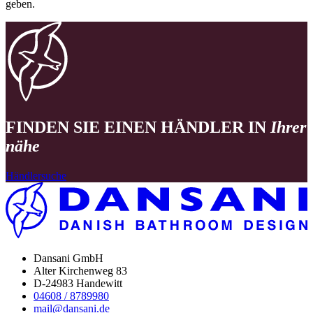
geben.
FINDEN SIE EINEN HÄNDLER IN
Ihrer
nähe
Händlersuche
Dansani GmbH
Alter Kirchenweg 83
D-24983 Handewitt
04608 / 8789980
mail@dansani.de