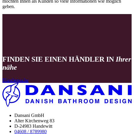
muss rückverfolgbar sein, wir achten auf den Anteil an recyceltem
Material und nicht zuletzt auf die bei der Produktion eingesetzte
Energie. Wir sind ehrlich, was unsere Materialien angeht, und wir
möchten Ihnen als Kunden so viele Informationen wie möglich
geben.
FINDEN SIE EINEN HÄNDLER IN
Ihrer
nähe
Händlersuche