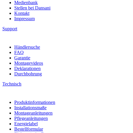
Unsere Philosophie
CSR
Nachhaltigkeit und die Umwelt
Presseraum
Medienbank
Stellen bei Dansani
Kontakt
Impressum
Support
Händlersuche
FAQ
Garantie
Montagevideos
Deklarationen
Durchbohrung
Technisch
Produktinformationen
Installationsmaße
Montageanleitungen