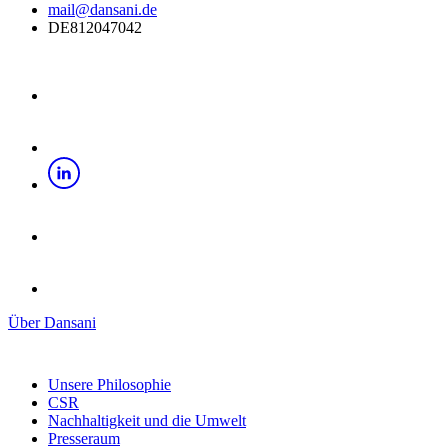
Dansani GmbH
Alter Kirchenweg 83
D-24983 Handewitt
04608 / 8789980
mail@dansani.de
DE812047042
Über Dansani