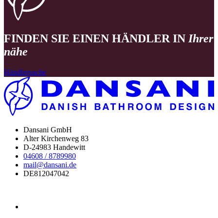
FINDEN SIE EINEN HÄNDLER IN
Ihrer
nähe
Händlersuche
Dansani GmbH
Alter Kirchenweg 83
D-24983 Handewitt
04608 / 8789980
mail@dansani.de
DE812047042