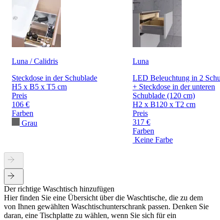
Luna / Calidris
Luna
Steckdose in der Schublade
LED Beleuchtung in 2 Sch
H5 x B5 x T5 cm
+ Steckdose in der unteren
Preis
Schublade (120 cm)
106 €
H2 x B120 x T2 cm
Farben
Preis
317 €
Grau
Farben
Keine Farbe
Der richtige Waschtisch hinzufügen
Hier finden Sie eine Übersicht über die Waschtische, die zu dem
von Ihnen gewählten Waschtischunterschrank passen. Denken Sie
daran, eine Tischplatte zu wählen, wenn Sie sich für ein